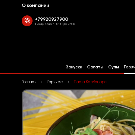
О компании
+79920927900
Ежедневно с 10:00 до 22:00
Закуски
Салаты
Супы
Горя
Главная
Горячее
Паста Карбонара